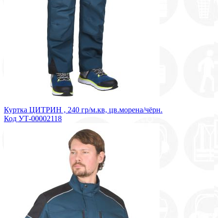
Куртка ЦИТРИН , 240 гр/м.кв, цв.морена/чёрн.
Код УТ-00002118