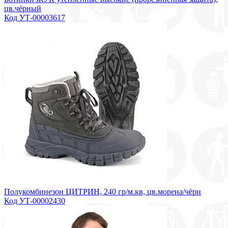
цв.чёрный
Код УТ-00003617
Полукомбинезон ЦИТРИН, 240 гр/м.кв, цв.морена/чёрн
Код УТ-00002430