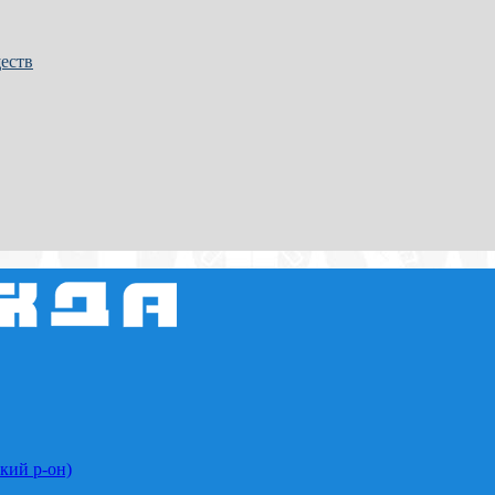
еств
кий р-он)