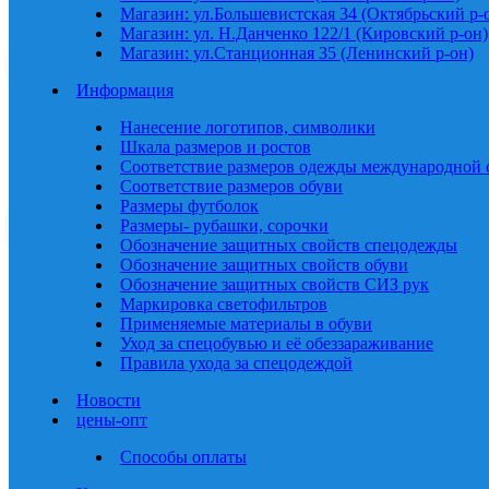
Магазин: ул.Большевистская 34 (Октябрьский р-
Магазин: ул. Н.Данченко 122/1 (Кировский р-он)
Магазин: ул.Станционная 35 (Ленинский р-он)
Информация
Нанесение логотипов, символики
Шкала размеров и ростов
Соответствие размеров одежды международной 
Соответствие размеров обуви
Размеры футболок
Размеры- рубашки, сорочки
Обозначение защитных свойств спецодежды
Обозначение защитных свойств обуви
Обозначение защитных свойств СИЗ рук
Маркировка светофильтров
Применяемые материалы в обуви
Уход за спецобувью и её обеззараживание
Правила ухода за спецодеждой
Новости
цены-опт
Способы оплаты