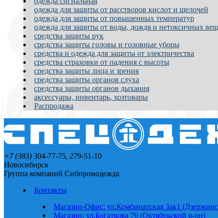
одежда сигнальная
одежда для защиты от расстворов кислот и щелочей
одежда для защиты от повышенных температур
одежда для защиты от воды, дождя и нетоксичных вещ
средства защиты рук
средства защиты головы и головные уборы
средства и одежда для защиты от электричества
средства страховки от падения с высоты
средства защиты лица и зрения
средства защиты органов слуха
средства защиты органов дыхания
аксессуары, инвентарь, хозтовары
Распродажа
+7 (383)
304-77-75, 279-51-10
Новосибирск
Группа компаний Сибпромодежда
Контакты
Магазин-Офис: ул.Комбинатская 3ак1 (Дзержинс
Магазин: ул.Богаткова 76 (Октябрьский р-он)