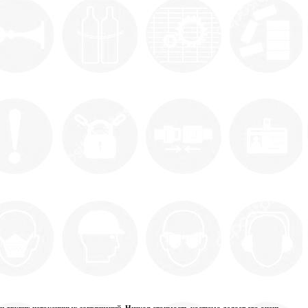
и других нетоксичных загрязнений. Низкая стоимость костюма делает его очень