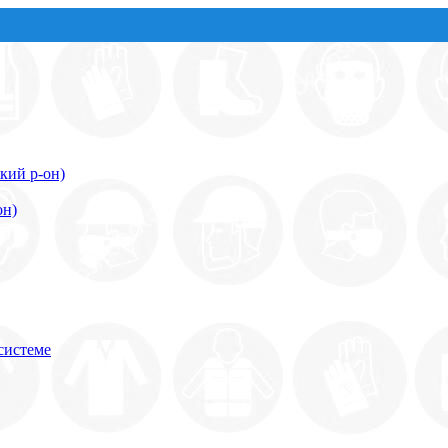
кий р-он)
он)
системе