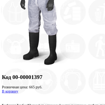
Код 00-00001397
Розничная цена: 665 руб.
В корзину
Комбинезон ZoneGard(Зонгард) это одноразовый костюм из материала спанбонд, предн