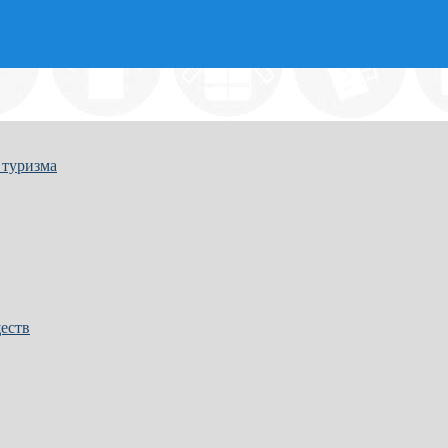
 туризма
еств