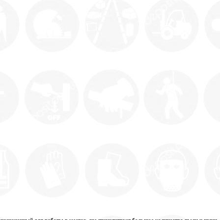
азначенный для работы в местах, где присутствует большое количество пыли и грязи, 