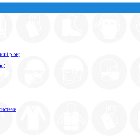
кий р-он)
он)
системе