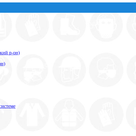
кий р-он)
он)
системе