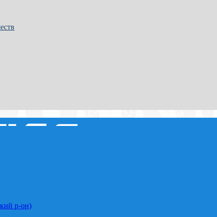
еств
кий р-он)