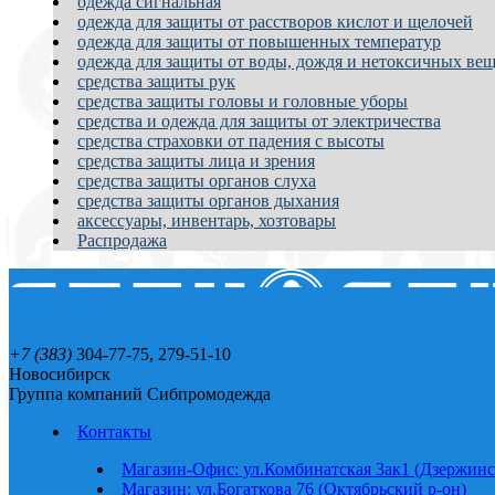
одежда сигнальная
одежда для защиты от расстворов кислот и щелочей
одежда для защиты от повышенных температур
одежда для защиты от воды, дождя и нетоксичных вещ
средства защиты рук
средства защиты головы и головные уборы
средства и одежда для защиты от электричества
средства страховки от падения с высоты
средства защиты лица и зрения
средства защиты органов слуха
средства защиты органов дыхания
аксессуары, инвентарь, хозтовары
Распродажа
+7 (383)
304-77-75, 279-51-10
Новосибирск
Группа компаний Сибпромодежда
Контакты
Магазин-Офис: ул.Комбинатская 3ак1 (Дзержинс
Магазин: ул.Богаткова 76 (Октябрьский р-он)