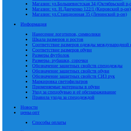
Магазин: ул.Большевистская 34 (Октябрьский р-
Магазин: ул. Н.Данченко 122/1 (Кировский р-он)
Магазин: ул.Станционная 35 (Ленинский р-он)
Информация
Нанесение логотипов, символики
Шкала размеров и ростов
Соответствие размеров одежды международной 
Соответствие размеров обуви
Размеры футболок
Размеры- рубашки, сорочки
Обозначение защитных свойств спецодежды
Обозначение защитных свойств обуви
Обозначение защитных свойств СИЗ рук
Маркировка светофильтров
Применяемые материалы в обуви
Уход за спецобувью и её обеззараживание
Правила ухода за спецодеждой
Новости
цены-опт
Способы оплаты