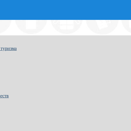
 туризма
еств