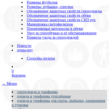
Размеры футболок
Размеры- рубашки, сорочки
Обозначение защитных свойств спецодежды
Обозначение защитных свойств обуви
Обозначение защитных свойств СИЗ рук
Маркировка светофильтров
Применяемые материалы в обуви
Уход за спецобувью и её обеззараживание
Правила ухода за спецодеждой
Новости
цены-опт
Способы оплаты
0
Корзина
← Меню
спецодежда и униформа
одежда и униформа утеплённые
одежда и униформа для охоты, рыбалки, охранников
и туризма