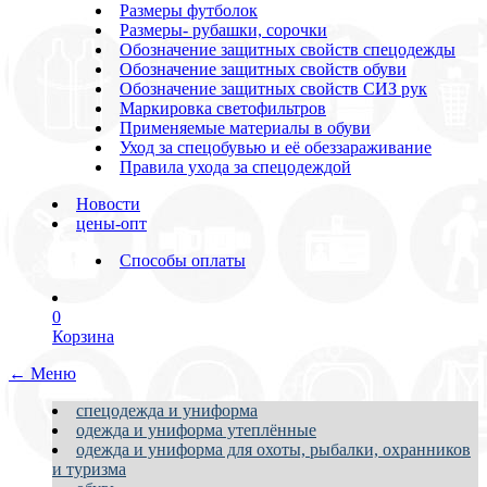
Размеры футболок
Размеры- рубашки, сорочки
Обозначение защитных свойств спецодежды
Обозначение защитных свойств обуви
Обозначение защитных свойств СИЗ рук
Маркировка светофильтров
Применяемые материалы в обуви
Уход за спецобувью и её обеззараживание
Правила ухода за спецодеждой
Новости
цены-опт
Способы оплаты
0
Корзина
← Меню
спецодежда и униформа
одежда и униформа утеплённые
одежда и униформа для охоты, рыбалки, охранников
и туризма