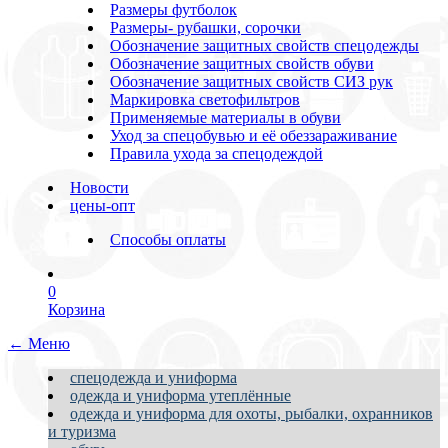
Размеры футболок
Размеры- рубашки, сорочки
Обозначение защитных свойств спецодежды
Обозначение защитных свойств обуви
Обозначение защитных свойств СИЗ рук
Маркировка светофильтров
Применяемые материалы в обуви
Уход за спецобувью и её обеззараживание
Правила ухода за спецодеждой
Новости
цены-опт
Способы оплаты
0
Корзина
← Меню
спецодежда и униформа
одежда и униформа утеплённые
одежда и униформа для охоты, рыбалки, охранников
и туризма