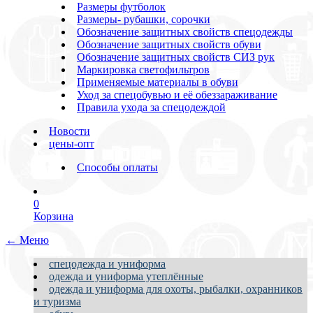
Размеры футболок
Размеры- рубашки, сорочки
Обозначение защитных свойств спецодежды
Обозначение защитных свойств обуви
Обозначение защитных свойств СИЗ рук
Маркировка светофильтров
Применяемые материалы в обуви
Уход за спецобувью и её обеззараживание
Правила ухода за спецодеждой
Новости
цены-опт
Способы оплаты
0
Корзина
← Меню
спецодежда и униформа
одежда и униформа утеплённые
одежда и униформа для охоты, рыбалки, охранников
и туризма