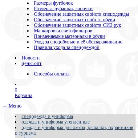
Размеры футболок
Размеры- рубашки, сорочки
Обозначение защитных свойств спецодежды
Обозначение защитных свойств обуви
Обозначение защитных свойств СИЗ рук
Маркировка светофильтров
Применяемые материалы в обуви
Уход за спецобувью и её обеззараживание
Правила ухода за спецодеждой
Новости
цены-опт
Способы оплаты
0
Корзина
← Меню
спецодежда и униформа
одежда и униформа утеплённые
одежда и униформа для охоты, рыбалки, охранников
и туризма