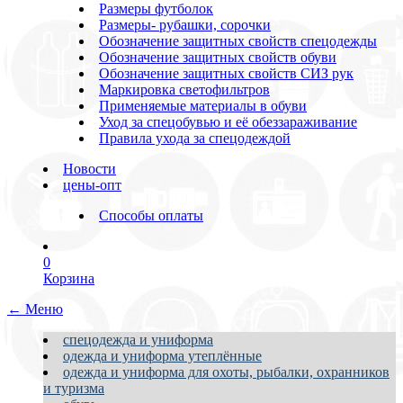
Размеры футболок
Размеры- рубашки, сорочки
Обозначение защитных свойств спецодежды
Обозначение защитных свойств обуви
Обозначение защитных свойств СИЗ рук
Маркировка светофильтров
Применяемые материалы в обуви
Уход за спецобувью и её обеззараживание
Правила ухода за спецодеждой
Новости
цены-опт
Способы оплаты
0
Корзина
← Меню
спецодежда и униформа
одежда и униформа утеплённые
одежда и униформа для охоты, рыбалки, охранников
и туризма