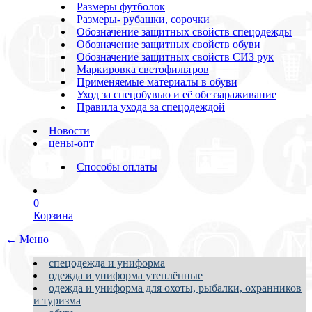
Размеры футболок
Размеры- рубашки, сорочки
Обозначение защитных свойств спецодежды
Обозначение защитных свойств обуви
Обозначение защитных свойств СИЗ рук
Маркировка светофильтров
Применяемые материалы в обуви
Уход за спецобувью и её обеззараживание
Правила ухода за спецодеждой
Новости
цены-опт
Способы оплаты
0
Корзина
← Меню
спецодежда и униформа
одежда и униформа утеплённые
одежда и униформа для охоты, рыбалки, охранников
и туризма