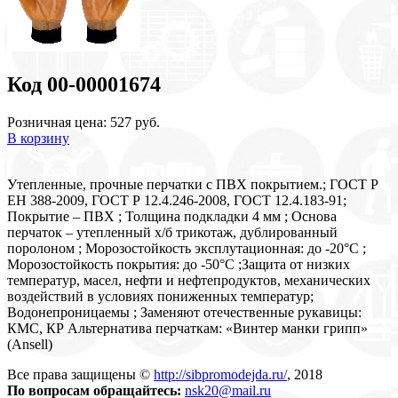
Код 00-00001674
Розничная цена: 527 руб.
В корзину
Утепленные, прочные перчатки с ПВХ покрытием.; ГОСТ Р
EН 388-2009, ГОСТ Р 12.4.246-2008, ГОСТ 12.4.183-91;
Покрытие – ПВХ ; Толщина подкладки 4 мм ; Основа
перчаток – утепленный х/б трикотаж, дублированный
поролоном ; Морозостойкость эксплутационная: до -20°С ;
Морозостойкость покрытия: до -50°С ;Защита от низких
температур, масел, нефти и нефтепродуктов, механических
воздействий в условиях пониженных температур;
Водонепроницаемы ; Заменяют отечественные рукавицы:
КМС, КР Альтернатива перчаткам: «Винтер манки грипп»
(Ansell)
Все права защищены ©
http://sibpromodejda.ru/
, 2018
По вопросам обращайтесь:
nsk20@mail.ru