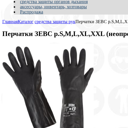
средства защиты органов дыхания
аксессуары, инвентарь, хозтовары
Распродажа
Главная
Каталог
средства защиты рук
Перчатки ЗЕВС р.S,M,L,XL
Перчатки ЗЕВС р.S,M,L,XL,XXL (неопре