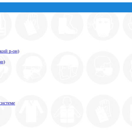
кий р-он)
он)
системе