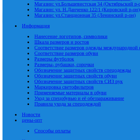
Магазин: ул.Большевистская 34 (Октябрьский р-
Магазин: ул. Н.Данченко 122/1 (Кировский р-он)
Магазин: ул.Станционная 35 (Ленинский р-он)
Информация
Нанесение логотипов, символики
Шкала размеров и ростов
Соответствие размеров одежды международной 
Соответствие размеров обуви
Размеры футболок
Размеры- рубашки, сорочки
Обозначение защитных свойств спецодежды
Обозначение защитных свойств обуви
Обозначение защитных свойств СИЗ рук
Маркировка светофильтров
Применяемые материалы в обуви
Уход за спецобувью и её обеззараживание
Правила ухода за спецодеждой
Новости
цены-опт
Способы оплаты