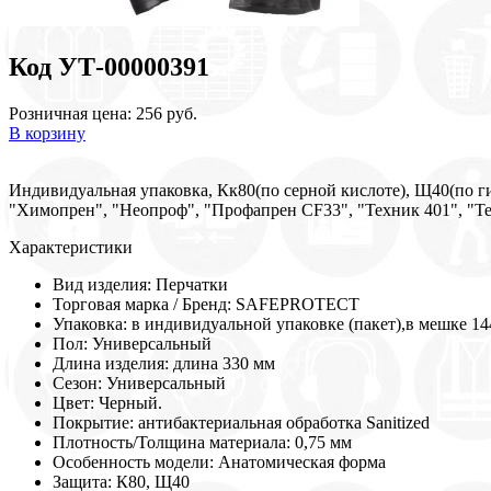
Код УТ-00000391
Розничная цена: 256 руб.
В корзину
Индивидуальная упаковка, Кк80(по серной кислоте), Щ40(по ги
"Химопрен", "Неопроф", "Профапрен CF33", "Техник 401", "Т
Характеристики
Вид изделия:
Перчатки
Торговая марка / Бренд:
SAFEPROTECT
Упаковка:
в индивидуальной упаковке (пакет),в мешке 1
Пол:
Универсальный
Длина изделия:
длина 330 мм
Сезон:
Универсальный
Цвет:
Черный.
Покрытие:
антибактериальная обработка Sanitized
Плотность/Толщина материала:
0,75 мм
Особенность модели:
Анатомическая форма
Защита:
К80, Щ40