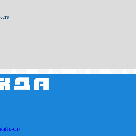
еств
кий р-он)