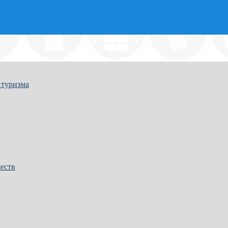
 туризма
еств