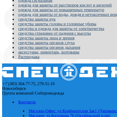
одежда сигнальная
одежда для защиты от расстворов кислот и щелочей
одежда для защиты от повышенных температур
одежда для защиты от воды, дождя и нетоксичных вещ
средства защиты рук
средства защиты головы и головные уборы
средства и одежда для защиты от электричества
средства страховки от падения с высоты
средства защиты лица и зрения
средства защиты органов слуха
средства защиты органов дыхания
аксессуары, инвентарь, хозтовары
Распродажа
+7 (383)
304-77-75, 279-51-10
Новосибирск
Группа компаний Сибпромодежда
Контакты
Магазин-Офис: ул.Комбинатская 3ак1 (Дзержинс
Магазин: ул.Богаткова 76 (Октябрьский р-он)