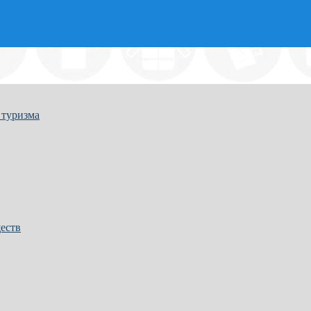
 туризма
еств