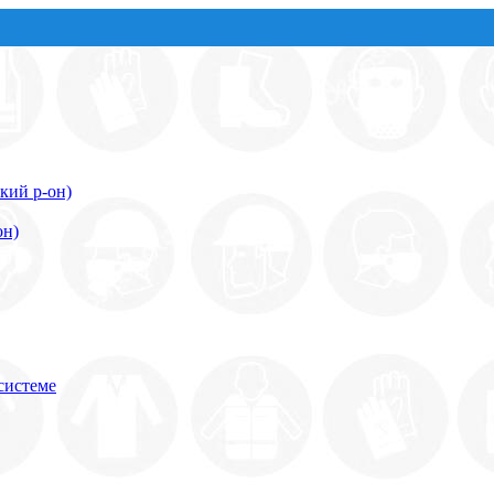
кий р-он)
он)
системе