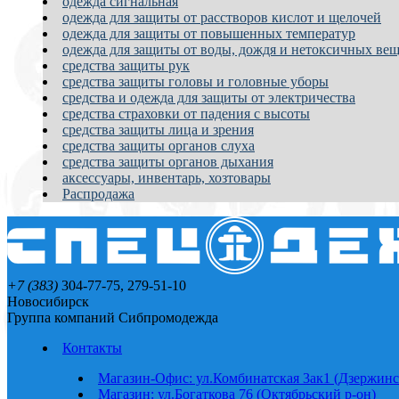
одежда сигнальная
одежда для защиты от расстворов кислот и щелочей
одежда для защиты от повышенных температур
одежда для защиты от воды, дождя и нетоксичных вещ
средства защиты рук
средства защиты головы и головные уборы
средства и одежда для защиты от электричества
средства страховки от падения с высоты
средства защиты лица и зрения
средства защиты органов слуха
средства защиты органов дыхания
аксессуары, инвентарь, хозтовары
Распродажа
+7 (383)
304-77-75, 279-51-10
Новосибирск
Группа компаний Сибпромодежда
Контакты
Магазин-Офис: ул.Комбинатская 3ак1 (Дзержинс
Магазин: ул.Богаткова 76 (Октябрьский р-он)