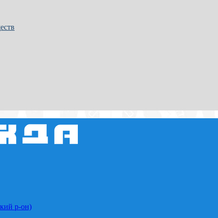
еств
кий р-он)