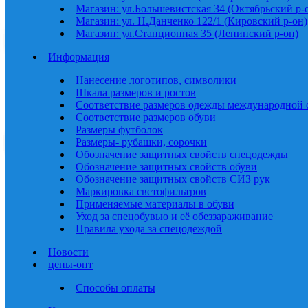
Магазин: ул.Большевистская 34 (Октябрьский р-
Магазин: ул. Н.Данченко 122/1 (Кировский р-он)
Магазин: ул.Станционная 35 (Ленинский р-он)
Информация
Нанесение логотипов, символики
Шкала размеров и ростов
Соответствие размеров одежды международной 
Соответствие размеров обуви
Размеры футболок
Размеры- рубашки, сорочки
Обозначение защитных свойств спецодежды
Обозначение защитных свойств обуви
Обозначение защитных свойств СИЗ рук
Маркировка светофильтров
Применяемые материалы в обуви
Уход за спецобувью и её обеззараживание
Правила ухода за спецодеждой
Новости
цены-опт
Способы оплаты