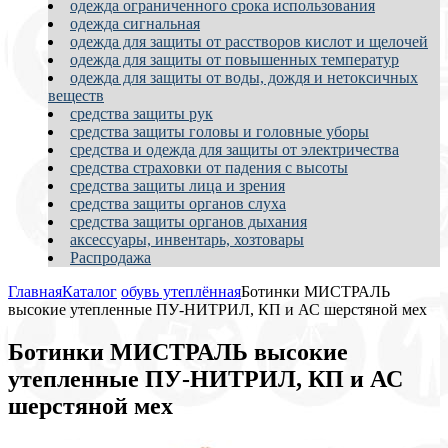
одежда ограниченного срока использования
одежда сигнальная
одежда для защиты от расстворов кислот и щелочей
одежда для защиты от повышенных температур
одежда для защиты от воды, дождя и нетоксичных
веществ
средства защиты рук
средства защиты головы и головные уборы
средства и одежда для защиты от электричества
средства страховки от падения с высоты
средства защиты лица и зрения
средства защиты органов слуха
средства защиты органов дыхания
аксессуары, инвентарь, хозтовары
Распродажа
Главная
Каталог
обувь утеплённая
Ботинки МИСТРАЛЬ
высокие утепленные ПУ-НИТРИЛ, КП и АС шерстяной мех
Ботинки МИСТРАЛЬ высокие
утепленные ПУ-НИТРИЛ, КП и АС
шерстяной мех