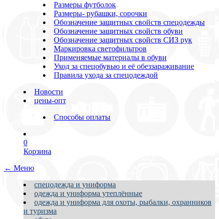
Размеры футболок
Размеры- рубашки, сорочки
Обозначение защитных свойств спецодежды
Обозначение защитных свойств обуви
Обозначение защитных свойств СИЗ рук
Маркировка светофильтров
Применяемые материалы в обуви
Уход за спецобувью и её обеззараживание
Правила ухода за спецодеждой
Новости
цены-опт
Способы оплаты
0
Корзина
← Меню
спецодежда и униформа
одежда и униформа утеплённые
одежда и униформа для охоты, рыбалки, охранников
и туризма